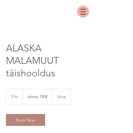
ALASKA
MALAMUUT
täishooldus
alates
100€
3 hr
3
alates 100€
Urva
h
r
Book Now