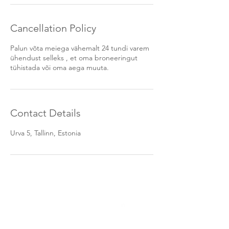
n
Cancellation Policy
Palun võta meiega vähemalt 24 tundi varem
ühendust selleks , et oma broneeringut
tühistada või oma aega muuta.
Contact Details
Urva 5, Tallinn, Estonia
UUDISKIRI