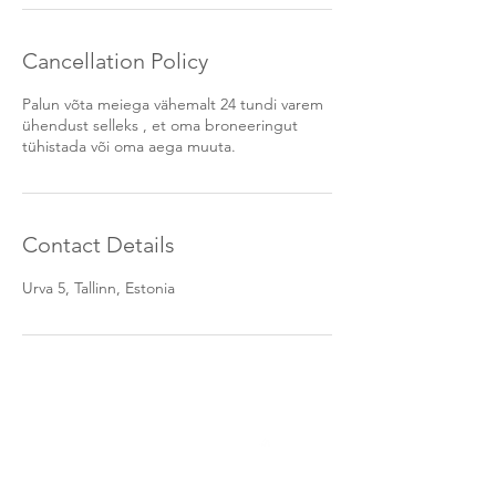
n
Cancellation Policy
Palun võta meiega vähemalt 24 tundi varem
ühendust selleks , et oma broneeringut
tühistada või oma aega muuta.
Contact Details
Urva 5, Tallinn, Estonia
UUDISKIRI