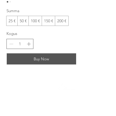
Summa
25 €
50 €
100 €
150 €
200 €
Kogus
Buy Now
UUDISKIRI
Liitu Groomlandi perekonnaga
ja ära maga maha uudiseid!