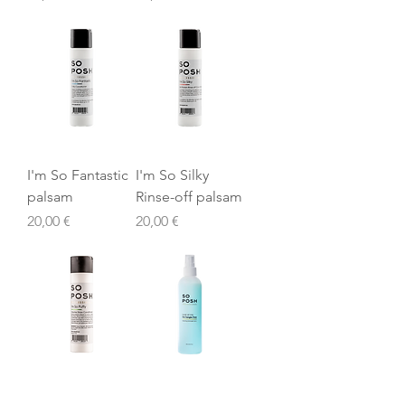
I'm So Fantastic
I'm So Silky
palsam
Rinse-off palsam
Price
Price
20,00 €
20,00 €
I'm So Puffy
Look at Me, I'm