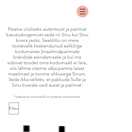
Peame oluliseks autentsust ja parimat
kasutuskogemust seda nii Sinu kui Sinu
koera jaoks. Seetõttu on meie
tootevalik keskendunud eelkõige
kodumaiste (maailma)parimate
brändide esindamisele ja kui me
sobivat toodet oma kodumaalt ei leia,
siis lähme otsime välja parima laiast
maailmast ja toome uhkusega Sinuni.
Seda ikka selleks, et pakkuda Sulle ja
Sinu koerale vaid ausat ja parimat.
*veebipoe tootevalik on pidevas täienemises
Filter