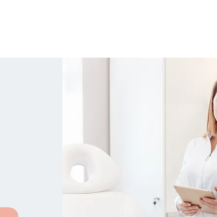
Salong
KASSID
Koolitused
Kontakt
Meist