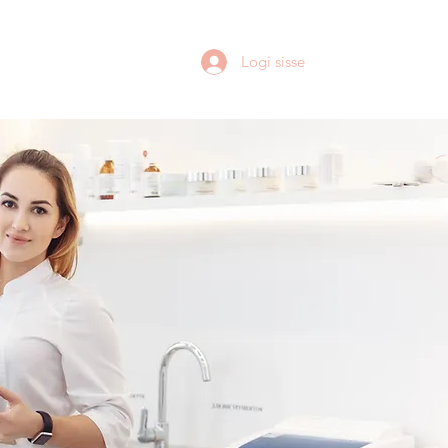
Logi sisse
Broneeri aeg
More